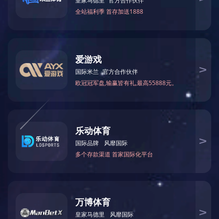
首页
公司简介
荣誉资质
企业资质
企业专利
企业荣誉
企业业绩
市政工程业绩
公路业绩工程业绩
电力工程业绩
水利工
程业绩
房建工程业绩
业绩展示
新闻中心
公司新闻
业内动态
od.com
联系方式
客户留言

首页
公司简介
荣誉资质

企业资质
企业专利
企业荣誉
企业业绩

市政工程业绩
公路业绩工程业绩
电力工程业绩
水利工