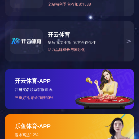
程业绩
房建工程业绩
业绩展示
新闻中心

公司新闻
业内动态
od.com

联系方式
客户留言

市政工程
公路工程
房建工程
当前位置：
首页
/
荣誉资质
/