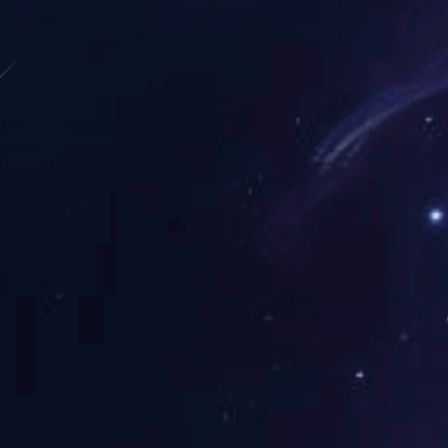
新闻中心

公司新闻
业内动态
od.com

联系方式
客户留言
公司新闻
业内动态
当前位置：
首页
/
新闻中心
/
业内动态
/
建筑工程常用工具
建筑工程常用工具