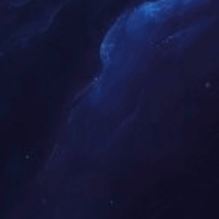
铁锹等 木工常用工具；手锯，钉锤，电锯，电刨，自制推刨等
备：钢筋调直机、钢筋弯曲机、钢筋切断机 木工加工设备：电锯、