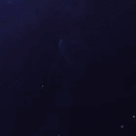
 钢筋工常用工具；绑扎勾，弯曲机，对焊机，电焊机、切断机
电刨、压刨 混凝土搅拌机、电焊机等