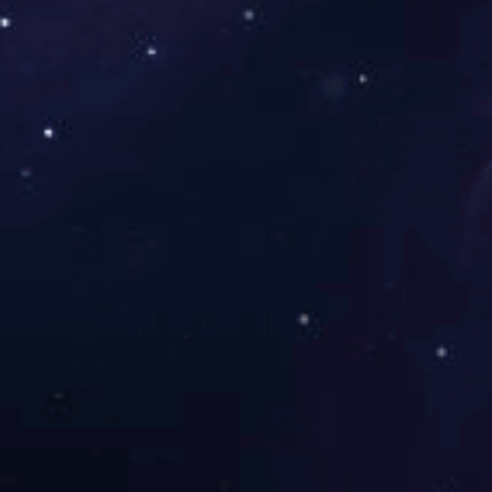
382955834@qq.com
WEBSITE QR CODE
网站二维码
扫一扫进入网站
微信公众号
扫一扫关注微信公众号
ONLINE MESSAGE
联系方式
留言应用名称：
客户留言
描述：