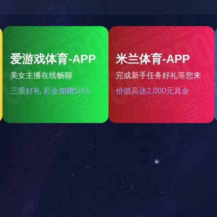
业绩
房建工程业绩
业绩
房建工程业绩